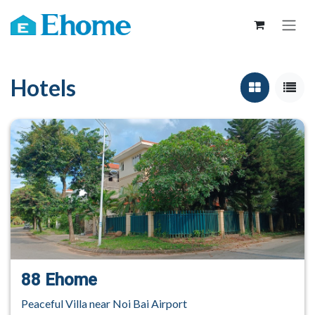
コンテンツへスキップ
Hotels
88 Ehome
Peaceful Villa near Noi Bai Airport