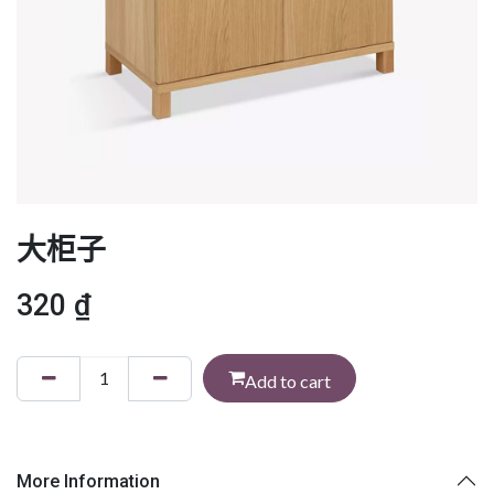
大柜子
320
₫
Add to cart
More Information