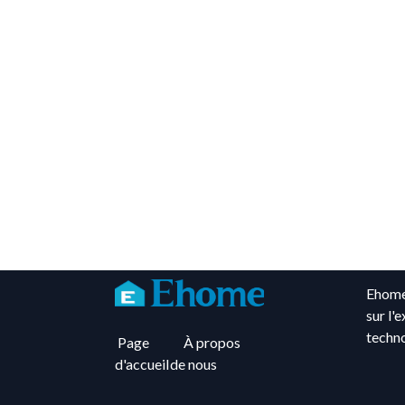
Ehome
sur l'
techno
Page
À propos
d'accueil
de nous