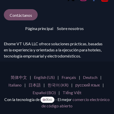
Contáctanos
Página principal
Sobre nosotros
Ehome VT USA LLC ofrece soluciones prácticas, basadas
en la experiencia y orientadas a la ejecución para hoteles,
tecnología empresarial y electrodomésticos.
简体中文
|
English (US)
|
Français
|
Deutsch
|
Italiano
|
日本語
|
한국어 (KR)
|
русский язык
|
Español (BO)
|
Tiếng Việt
Con la tecnología de
-
El mejor
comercio electrónico
de código abierto