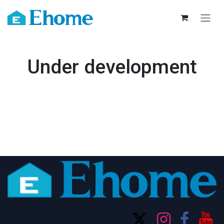
Ir al contenido
Under development